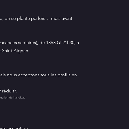
ée, on se plante parfois… mais avant
vacances scolaires), de 18h30 à 21h30, à
t-Saint-Aignan.
 mais nous acceptons tous les profils en
f réduit*.
ituation de handicap
pré-inscription.