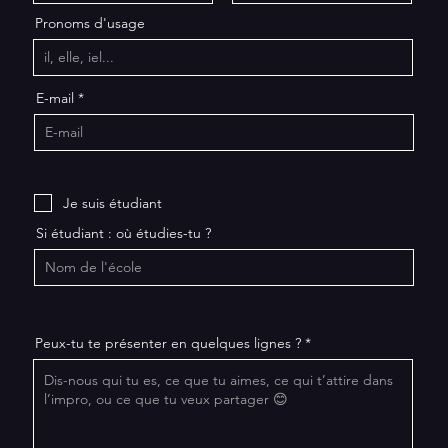
Pronoms d'usage
E-mail
Je suis étudiant
Si étudiant : où étudies-tu ?
Peux-tu te présenter en quelques lignes ?