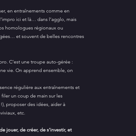
viser, en entraînements comme en
 l’impro ici et là… dans l’agglo, mais
e nos homologues régionaux ou
agées… et souvent de belles rencontres
pro. C’est une troupe auto-gérée :
enne vie. On apprend ensemble, on
ence régulière aux entraînements et
: filer un coup de main sur les
!), proposer des idées, aider à
viaux, etc.
de jouer, de créer, de s’investir, et