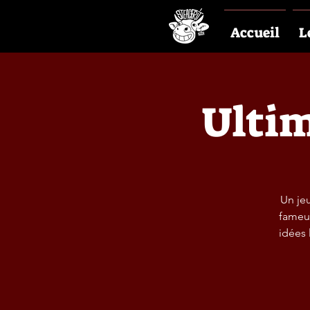
Accueil
L
Ultim
Un jeu
fameux
idées 