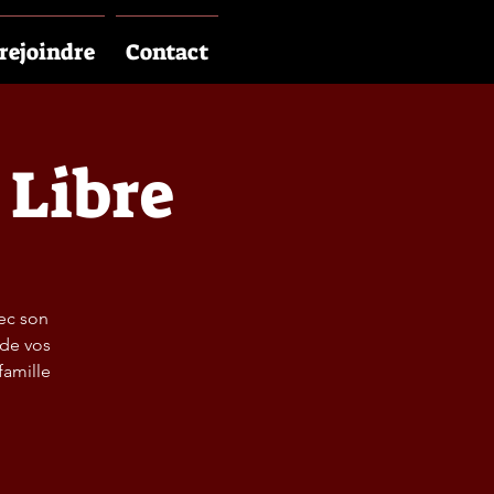
rejoindre
Contact
 Libre
vec son
 de vos
famille