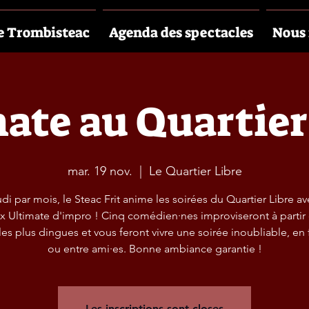
e Trombisteac
Agenda des spectacles
Nous 
ate au Quartier
mar. 19 nov.
  |  
Le Quartier Libre
di par mois, le Steac Frit anime les soirées du Quartier Libre a
 Ultimate d'impro ! Cinq comédien·nes improviseront à partir
les plus dingues et vous feront vivre une soirée inoubliable, en 
ou entre ami·es. Bonne ambiance garantie !
Les inscriptions sont closes