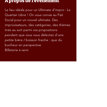
À propos de l'événement
Le lieu idéale pour un Ultimate d'impro : Le 
Quartier Libre ! On vous convie au Fait 
Social pour un nouvel ultimate. Des 
improvisateurs, des catégories, des thèmes 
tirés au sort parmi vos propositions 
pendant que vous vous délectez d'une 
petite bière / boisson fraiche : que du 
bonheur en perspective
Billeterie à venir
Partager cet événement
Contact :