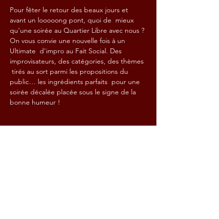
Pour fêter le retour des beaux jours et 
avant un looooong pont, quoi de  mieux 
qu'une soirée au Quartier Libre avec nous ? 
On vous convie une nouvelle fois à un 
Ultimate  d'impro au Fait Social. Des 
improvisateurs, des catégories, des thèmes 
 tirés au sort parmi les propositions du 
public… les ingrédients parfaits  pour une 
soirée décalée placée sous le signe de la 
bonne humeur !
Partager cet événement
Contact :