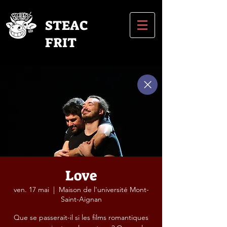
STEAC
FRIT
Love
ven. 17 mai
  |  
Maison de l'université Mont-
Saint-Aignan
Que se passerait-il si les films romantiques