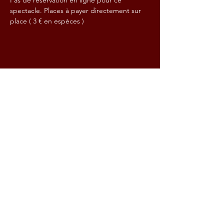
Pas de réservation en ligne pour ce 
spectacle. Places à payer directement sur 
place ( 3 € en espèces )
Partager cet événement
Contact :
Email:
steacfrit@gmail.com
115 rue Méridienne 76100 Rouen
Réservations