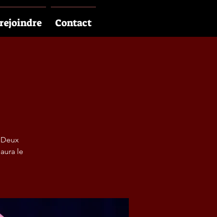
rejoindre
Contact
! Deux
aura le