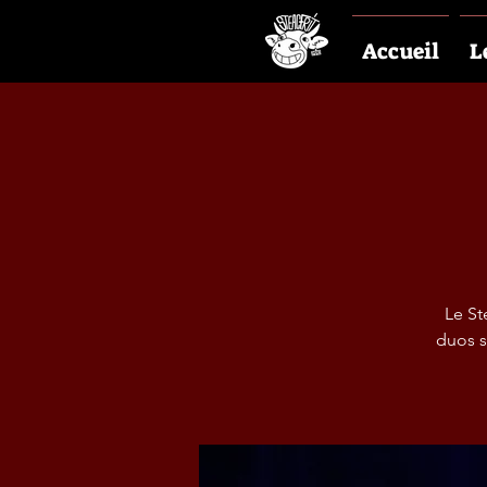
Accueil
L
Le St
duos s