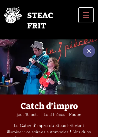
STEAC
FRIT
Catch d'impro
jeu. 10 oct.
  |  
Le 3 Pièces - Rouen
Le Catch d'impro du Steac Frit vient
illuminer vos soirées automnales ! Nos duos