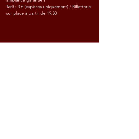
ambiance garantie !
Tarif : 3 € (espèces uniquement) / Billetterie 
sur place à partir de 19:30
Partager cet événement
Contact :
Email:
steacfrit@gmail.com
115 rue Méridienne 76100 Rouen
Réservations