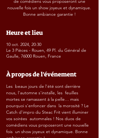
de comédiens vous proposeront une
nouvelle fois un show joyeux et dynamique.
Bonne ambiance garantie !
Heure et lieu
10 oct. 2024, 20:30
Le 3 Pièces - Rouen, 49 Pl. du Général de
Gaulle, 76000 Rouen, France
À propos de l'événement
Les  beaux jours de l'été sont derrière 
nous, l'automne s'installe, les  feuilles 
mortes se ramassent à la pelle… mais 
pourquoi s'enfoncer dans  la morosité ? Le 
Catch d'impro du Steac Frit vient illuminer 
vos soirées  automnales ! Nos duos de 
comédiens vous proposeront une nouvelle 
fois  un show joyeux et dynamique. Bonne 